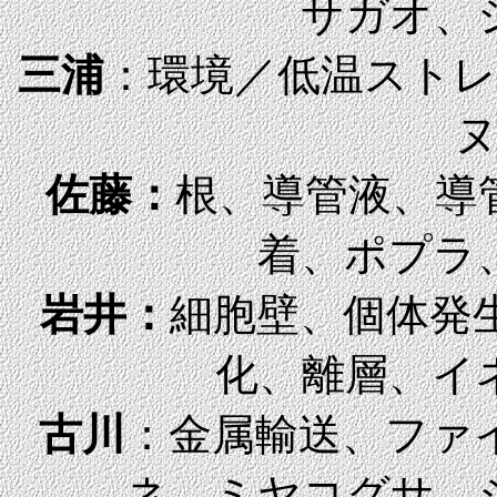
サガオ、
三浦
：環境／低温スト
佐藤：
根、導管液、導
着、ポプラ
岩井：
細胞壁、個体発
化、離層、イ
古川
：金属輸送、ファ
ネ、ミヤコグ