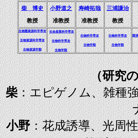
柴 博史
小野道之
寿崎拓哉
三浦謙治
教授
准教授
准教授
教授
生物圏資源科学専攻
生命産業科学専攻
生物科学専攻
生物科学専攻
環
生物資源科学専攻
生物科学専攻
生物学類
生物学類
生物資源学類
生物学類
（研究
柴
：エピゲノム、雑種
小野
：花成誘導、光周